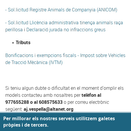
- Sol.licitud Registre Animals de Companyia (ANICOM)
- Sol.licitud Llicència administrativa tinença animals raça
perillosa
i
Declaració jurada no infraccions greus
Tributs
Bonificacions i exempcions fiscals - Impost sobre Vehicles
de Tracció Mècànica (IVTM)
Si teniu algun dubte o dificultat en el moment d'omplir els
models contacteu amb nosaltres per
telèfon al
977655288 o al 608575633
o per correu electrònic
següent:
aj.vespella@altanet.org
Privacy settings
Per millorar els nostres serveis utilitzem galetes
pròpies i de tercers.