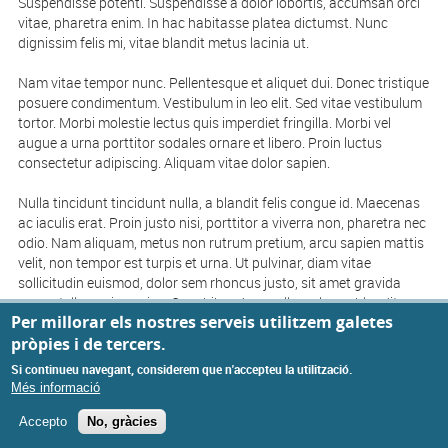
Suspendisse potenti. Suspendisse a dolor lobortis, accumsan orci
vitae, pharetra enim. In hac habitasse platea dictumst. Nunc
dignissim felis mi, vitae blandit metus lacinia ut.
Nam vitae tempor nunc. Pellentesque et aliquet dui. Donec tristique
posuere condimentum. Vestibulum in leo elit. Sed vitae vestibulum
tortor. Morbi molestie lectus quis imperdiet fringilla. Morbi vel
augue a urna porttitor sodales ornare et libero. Proin luctus
consectetur adipiscing. Aliquam vitae dolor sapien.
Nulla tincidunt tincidunt nulla, a blandit felis congue id. Maecenas
ac iaculis erat. Proin justo nisi, porttitor a viverra non, pharetra nec
odio. Nam aliquam, metus non rutrum pretium, arcu sapien mattis
velit, non tempor est turpis et urna. Ut pulvinar, diam vitae
sollicitudin euismod, dolor sem rhoncus justo, sit amet gravida
Privacy settings
neque tellus quis sapien. Cras bibendum nulla ac lacus blandit
Per millorar els nostres serveis utilitzem galetes
euismod. Maecenas ullamcorper rhoncus velit quis mollis. Quisque
pròpies i de tercers.
aliquam arcu vitae faucibus placerat.
Si continueu navegant, considerem que n'accepteu la utilització.
Més informació
© Missatge de Copyright
Accepto
No, gràcies