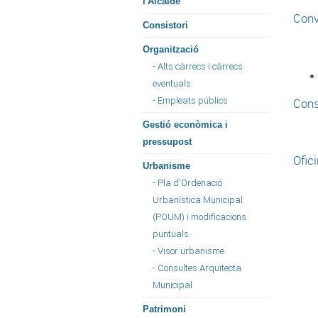
l'Alcalde
Conv
Consistori
Organització
- Alts càrrecs i càrrecs
eventuals
- Empleats públics
Cons
Gestió econòmica i
pressupost
Ofic
Urbanisme
- Pla d'Ordenació
Urbanística Municipal
(POUM) i modificacions
puntuals
- Visor urbanisme
- Consultes Arquitecta
Municipal
Patrimoni