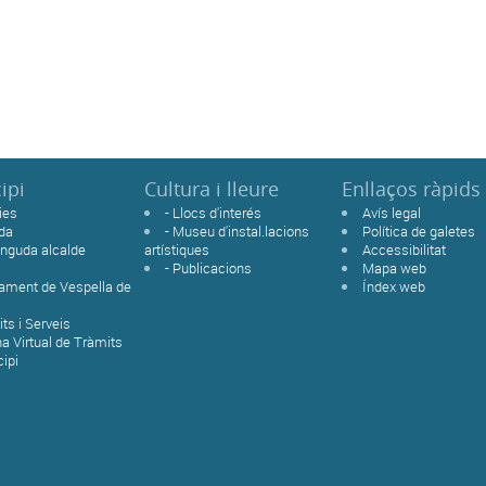
ipi
Cultura i lleure
Enllaços ràpids
ies
- Llocs d'interés
Avís legal
da
- Museu d'instal.lacions
Política de galetes
nguda alcalde
artístiques
Accessibilitat
- Publicacions
Mapa web
ament de Vespella de
Índex web
ts i Serveis
na Virtual de Tràmits
ipi