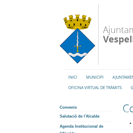
Vés al contingut
Ajunta
Vespel
INICI
MUNICIPI
AJUNTAME
OFICINA VIRTUAL DE TRÀMITS
G
Co
Convenis
Salutació de l'Alcalde
Agenda Institucional de