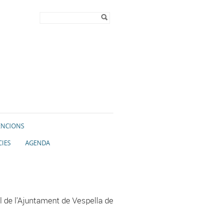
Formulari de
Cerca
cerca
ENCIONS
CIES
AGENDA
l de l'Ajuntament de Vespella de