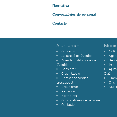
Normativa
Convocatòries de personal
Contacte
Ajuntament
Munic
Convenis
Notíc
Salutació de l'Alcalde
Agen
Agenda Institucional de
Benvi
l'Alcalde
Inici
Consistori
Ajunt
Organització
Gaià
Gestió econòmica i
Tràmi
pressupost
Ofici
Urbanisme
Munic
Patrimoni
Normativa
Convocatòries de personal
Contacte