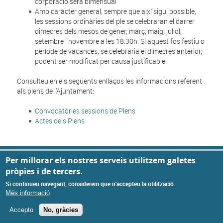
corporació serà bimensual
Amb caràcter general, sempre que així sigui possible,
les sessions ordinàries del ple se celebraran el darrer
dimecres dels mesos de gener, març, maig, juliol,
setembre i novembre a les 18.30h. Si aquest fos festiu o
període de vacances, se celebraria el dimecres anterior,
podent ser modificat per causa justificable.
Consulteu en els següents enllaços les informacions referent
als plens de l'Ajuntament:
Convocatòries sessions de Plens
Actes dels Plens
Privacy settings
© Missatge de Copyright
Per millorar els nostres serveis utilitzem galetes
pròpies i de tercers.
Si continueu navegant, considerem que n'accepteu la utilització.
Més informació
Accepto
No, gràcies