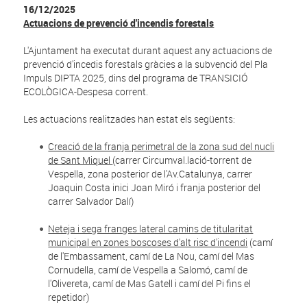
16/12/2025
Actuacions de prevenció d'incendis forestals
L'Ajuntament ha executat durant aquest any actuacions de
prevenció d'incedis forestals gràcies a la subvenció del Pla
Impuls DIPTA 2025, dins del programa de TRANSICIÓ
ECOLÒGICA-Despesa corrent.
Les actuacions realitzades han estat els següents:
Creació de la franja perimetral de la zona sud del nucli
de Sant Miquel
(carrer Circumval.lació-torrent de
Vespella, zona posterior de l'Av.Catalunya, carrer
Joaquin Costa inici Joan Miró i franja posterior del
carrer Salvador Dalí)
Neteja i sega franges lateral camins de titularitat
municipal en zones boscoses d'alt risc d'incendi
(camí
de l'Embassament, camí de La Nou, camí del Mas
Cornudella, camí de Vespella a Salomó, camí de
l'Olivereta, camí de Mas Gatell i camí del Pi fins el
repetidor)